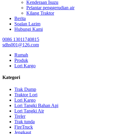
Kenderaan Isuzu
Pelantar penggerudian air
Kilang Traktor
Berita
Soalan Lazim
Hubungi Kami
0086 13011740815
sdhs001@126.com
Rumah
Produk
Lori Kargo
Kategori
Trak Dump
Traktor Lori
Lori Kargo
Lori Tangki Bahan Api
Lori Tangki Air
Treler
Trak tunda
FireTruck
Jengkaut