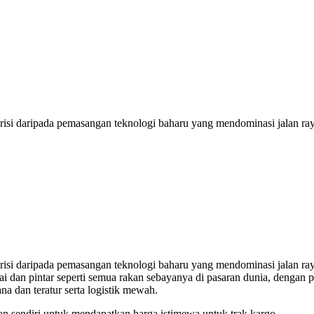
arisi daripada pemasangan teknologi baharu yang mendominasi jalan ray
arisi daripada pemasangan teknologi baharu yang mendominasi jalan ray
yai dan pintar seperti semua rakan sebayanya di pasaran dunia, dengan
a dan teratur serta logistik mewah.
an sendiri untuk mendapatkan harga istimewa untuk trak kargo.