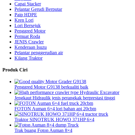
Capai Stacker
Pelantar Gerudi Berputar
Paip HDPE
Kren Lori
Lori Bersejuk
Penggred Motor
Pemuat Roda
JENIS Crawler
Kenderaan Isuzu
Pelantar penggerudian air
Kilang Traktor
Produk Ciri
Penggred Motor G9138 berkualiti baik
Jengkaut Hidraulik jenis perangkak berprestasi tinggi
FOTON Auman 6×4 lori bahan api 20cbm
Traktor SINOTRUK HOWO 371HP 6×4
Trak buang Foton Auman 8×4