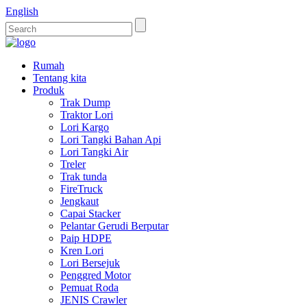
English
Rumah
Tentang kita
Produk
Trak Dump
Traktor Lori
Lori Kargo
Lori Tangki Bahan Api
Lori Tangki Air
Treler
Trak tunda
FireTruck
Jengkaut
Capai Stacker
Pelantar Gerudi Berputar
Paip HDPE
Kren Lori
Lori Bersejuk
Penggred Motor
Pemuat Roda
JENIS Crawler