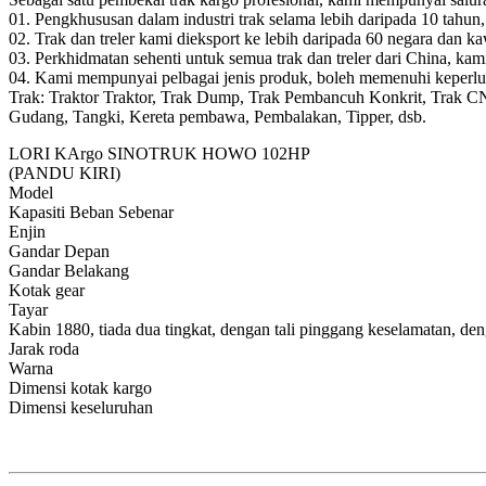
01. Pengkhususan dalam industri trak selama lebih daripada 10 tahu
02. Trak dan treler kami dieksport ke lebih daripada 60 negara dan k
03. Perkhidmatan sehenti untuk semua trak dan treler dari China, ka
04. Kami mempunyai pelbagai jenis produk, boleh memenuhi keperlu
Trak: Traktor Traktor, Trak Dump, Trak Pembancuh Konkrit, Trak CN
Gudang, Tangki, Kereta pembawa, Pembalakan, Tipper, dsb.
LORI KArgo SINOTRUK HOWO 102HP
(PANDU KIRI)
Model
Kapasiti Beban Sebenar
Enjin
Gandar Depan
Gandar Belakang
Kotak gear
Tayar
Kabin 1880, tiada dua tingkat, dengan tali pinggang keselamatan, de
Jarak roda
Warna
Dimensi kotak kargo
Dimensi keseluruhan