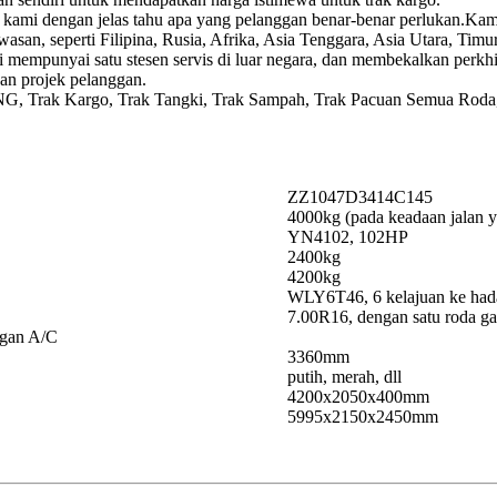
n, kami dengan jelas tahu apa yang pelanggan benar-benar perlukan.Ka
awasan, seperti Filipina, Rusia, Afrika, Asia Tenggara, Asia Utara, Ti
mi mempunyai satu stesen servis di luar negara, dan membekalkan perk
an projek pelanggan.
G, Trak Kargo, Trak Tangki, Trak Sampah, Trak Pacuan Semua Roda, K
ZZ1047D3414C145
4000kg (pada keadaan jalan y
YN4102, 102HP
2400kg
4200kg
WLY6T46, 6 kelajuan ke hada
7.00R16, dengan satu roda ga
ngan A/C
3360mm
putih, merah, dll
4200x2050x400mm
5995x2150x2450mm